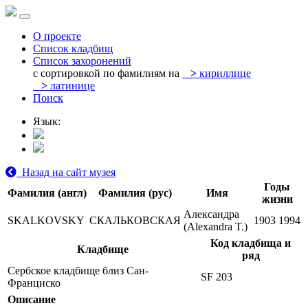
О проекте
Список кладбищ
Список захоронений
с сортировкой по фамилиям на
>
кириллице
>
латинице
Поиск
Язык:
Назад на сайт музея
Годы
Фамилия (англ)
Фамилия (рус)
Имя
жизни
Александра
SKALKOVSKY
СКАЛЬКОВСКАЯ
1903
1994
(Alexandra T.)
Код кладбища и
Кладбище
ряд
Сербское кладбище близ Сан-
SF 203
Франциско
Описание