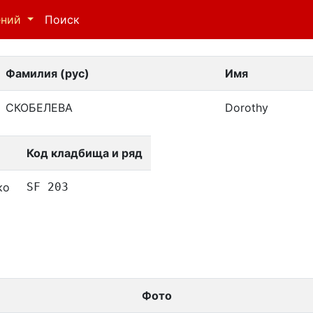
ений
Поиск
Фамилия (рус)
Имя
СКОБЕЛЕВА
Dorothy
Код кладбища и ряд
ко
SF 203
Фото