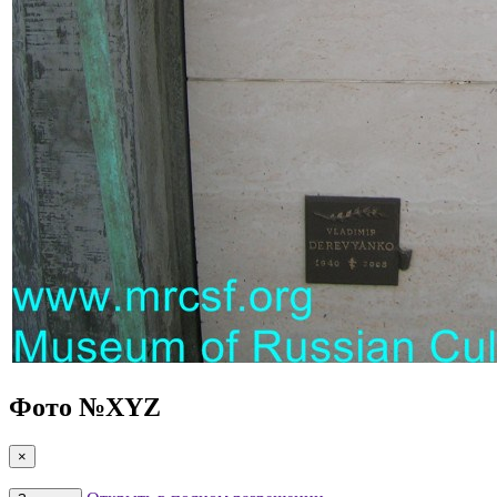
Фото №
XYZ
×