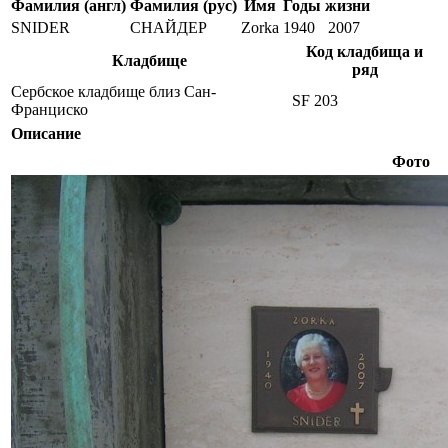
Фамилия (англ)
Фамилия (рус)
Имя
Годы жизни
SNIDER
СНАЙДЕР
Zorka
1940
2007
Код кладбища и
Кладбище
ряд
Сербское кладбище близ Сан-
SF 203
Франциско
Описание
Фото