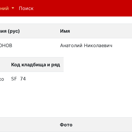
ений
Поиск
ия (рус)
Имя
ОНОВ
Анатолий Николаевич
Код кладбища и ряд
ко
SF 74
Фото