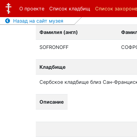
О проекте
Список кладбищ
Список захорон
Назад на сайт музея
Фамилия (англ)
Фамил
SOFRONOFF
СОФР
Кладбище
Сербское кладбище близ Сан-Францис
Описание