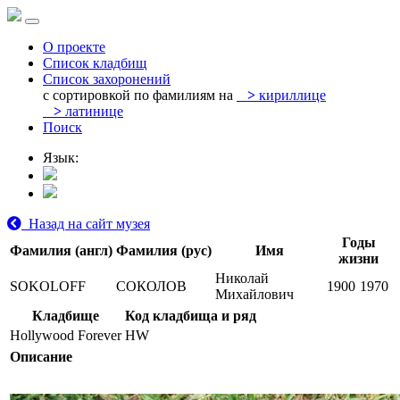
О проекте
Список кладбищ
Список захоронений
с сортировкой по фамилиям на
>
кириллице
>
латинице
Поиск
Язык:
Назад на сайт музея
Годы
Фамилия (англ)
Фамилия (рус)
Имя
жизни
Николай
SOKOLOFF
СОКОЛОВ
1900
1970
Михайлович
Кладбище
Код кладбища и ряд
Hollywood Forever
HW
Описание