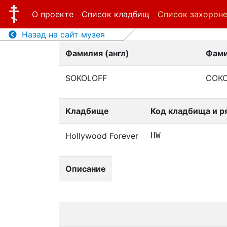
О проекте
Список кладбищ
Список захорон
Назад на сайт музея
Фамилия (англ)
Фами
SOKOLOFF
СОК
Кладбище
Код кладбища и р
Hollywood Forever
HW
Описание