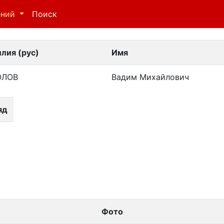
ений
Поиск
лия (рус)
Имя
ОЛОВ
Вадим Михайлович
яд
Фото