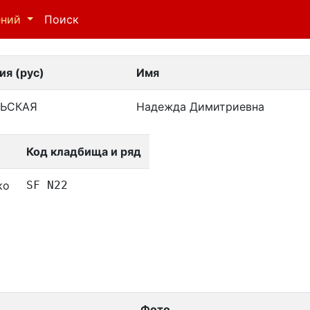
ений
Поиск
я (рус)
Имя
ЬСКАЯ
Надежда Димитриевна
Код кладбища и ряд
ко
SF N22
Фото