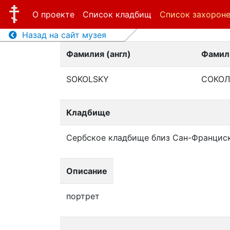
О проекте
Список кладбищ
Список захорон
Назад на сайт музея
Фамилия (англ)
Фамили
SOKOLSKY
СОКОЛ
Кладбище
Сербское кладбище близ Сан-Францис
Описание
портрет