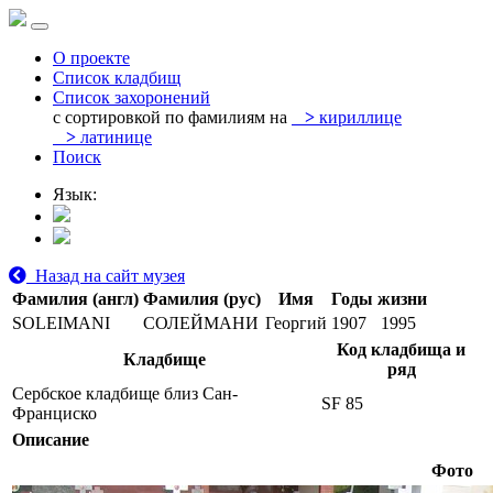
О проекте
Список кладбищ
Список захоронений
с сортировкой по фамилиям на
>
кириллице
>
латинице
Поиск
Язык:
Назад на сайт музея
Фамилия (англ)
Фамилия (рус)
Имя
Годы жизни
SOLEIMANI
СОЛЕЙМАНИ
Георгий
1907
1995
Код кладбища и
Кладбище
ряд
Сербское кладбище близ Сан-
SF 85
Франциско
Описание
Фото