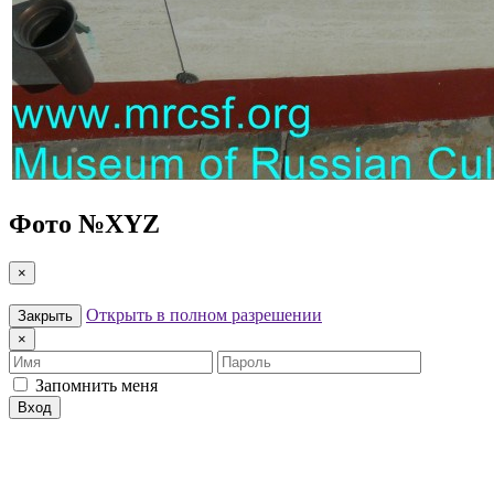
Фото №
XYZ
×
Открыть в полном разрешении
Закрыть
×
Имя
Пароль
Запомнить меня
Вход