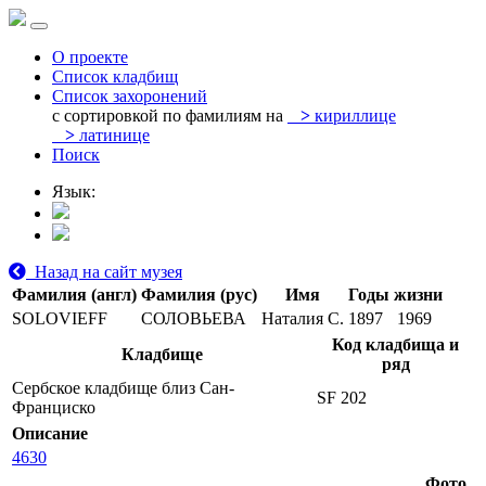
О проекте
Список кладбищ
Список захоронений
с сортировкой по фамилиям на
>
кириллице
>
латинице
Поиск
Язык:
Назад на сайт музея
Фамилия (англ)
Фамилия (рус)
Имя
Годы жизни
SOLOVIEFF
СОЛОВЬЕВА
Наталия С.
1897
1969
Код кладбища и
Кладбище
ряд
Сербское кладбище близ Сан-
SF 202
Франциско
Описание
4630
Фото