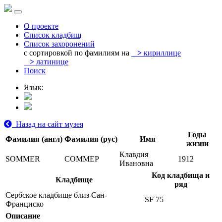
О проекте
Список кладбищ
Список захоронений
с сортировкой по фамилиям на
>
кириллице
>
латинице
Поиск
Язык:
Назад на сайт музея
Годы
Фамилия (англ)
Фамилия (рус)
Имя
жизни
Клавдия
SOMMER
СОММЕР
1912
Ивановна
Код кладбища и
Кладбище
ряд
Сербское кладбище близ Сан-
SF 75
Франциско
Описание