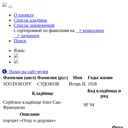
О проекте
Список кладбищ
Список захоронений
с сортировкой по фамилиям на
>
кириллице
>
латинице
Поиск
Язык:
Назад на сайт музея
Фамилия (англ)
Фамилия (рус)
Имя
Годы жизни
SOUDOKOFF
СУДОКОВ
Игорь И.
1928
Код кладбища и
Кладбище
ряд
Сербское кладбище близ Сан-
SF 94
Франциско
Описание
портрет «Отцу и дедушке»
Фото