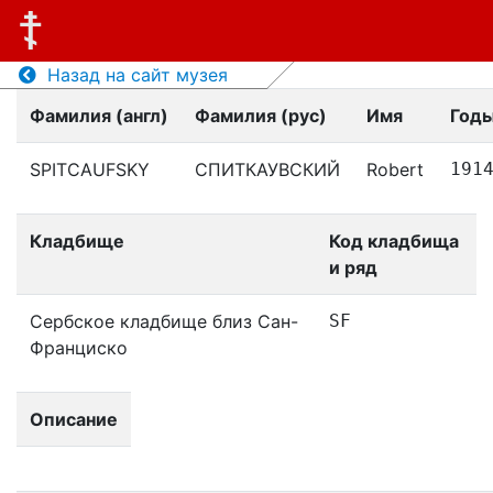
Назад на сайт музея
Фамилия (англ)
Фамилия (рус)
Имя
Годы
SPITCAUFSKY
СПИТКАУВСКИЙ
Robert
191
Кладбище
Код кладбища
и ряд
Сербское кладбище близ Сан-
SF
Франциско
Описание