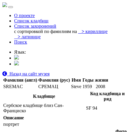
О проекте
Список кладбищ
Список захоронений
с сортировкой по фамилиям на
>
кириллице
>
латинице
Поиск
Язык:
Назад на сайт музея
Фамилия (англ)
Фамилия (рус)
Имя
Годы жизни
SREMAC
СРЕМАЦ
Steve
1959
2008
Код кладбища и
Кладбище
ряд
Сербское кладбище близ Сан-
SF 94
Франциско
Описание
портрет
Фото