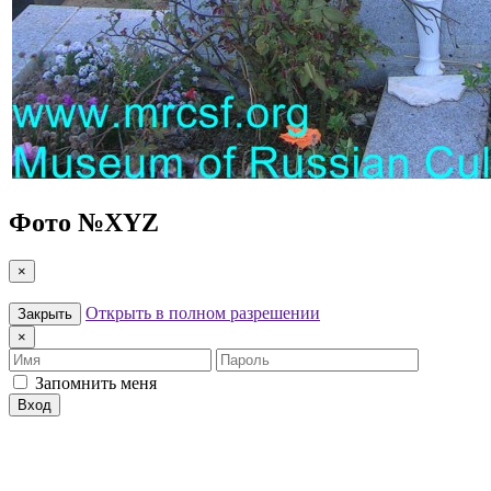
Фото №
XYZ
×
Открыть в полном разрешении
Закрыть
×
Имя
Пароль
Запомнить меня
Вход