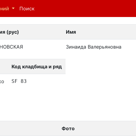
ений
Поиск
я (рус)
Имя
НОВСКАЯ
Зинаида Валерьяновна
Код кладбища и ряд
ко
SF 83
Фото