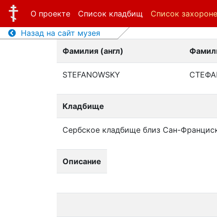
О проекте
Список кладбищ
Список захорон
Назад на сайт музея
Фамилия (англ)
Фамили
STEFANOWSKY
СТЕФА
Кладбище
Сербское кладбище близ Сан-Францис
Описание