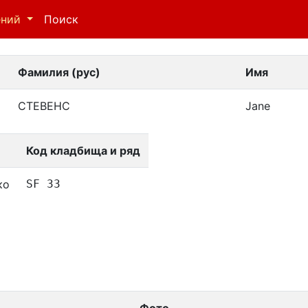
ений
Поиск
Фамилия (рус)
Имя
СТЕВЕНС
Jane
Код кладбища и ряд
ко
SF 33