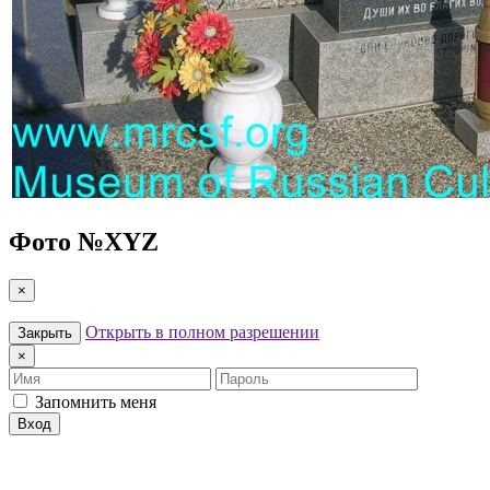
Фото №
XYZ
×
Открыть в полном разрешении
Закрыть
×
Имя
Пароль
Запомнить меня
Вход