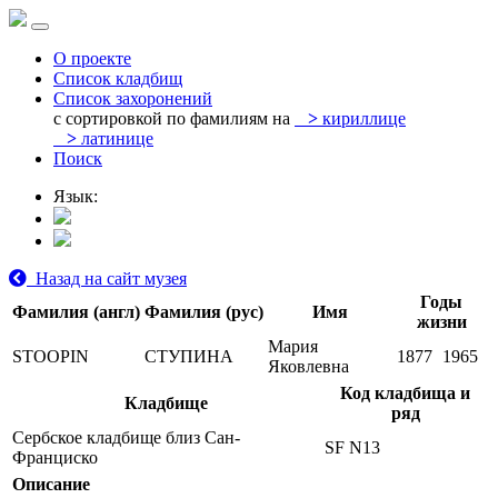
О проекте
Список кладбищ
Список захоронений
с сортировкой по фамилиям на
>
кириллице
>
латинице
Поиск
Язык:
Назад на сайт музея
Годы
Фамилия (англ)
Фамилия (рус)
Имя
жизни
Мария
STOOPIN
СТУПИНА
1877
1965
Яковлевна
Код кладбища и
Кладбище
ряд
Сербское кладбище близ Сан-
SF N13
Франциско
Описание