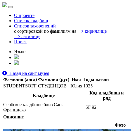
О проекте
Список кладбищ
Список захоронений
с сортировкой по фамилиям на
>
кириллице
>
латинице
Поиск
Язык:
Назад на сайт музея
Фамилия (англ)
Фамилия (рус)
Имя
Годы жизни
STUDENTSOFF
СТУДЕНЦОВ
Юлия
1925
Код кладбища и
Кладбище
ряд
Сербское кладбище близ Сан-
SF 92
Франциско
Описание
Фото