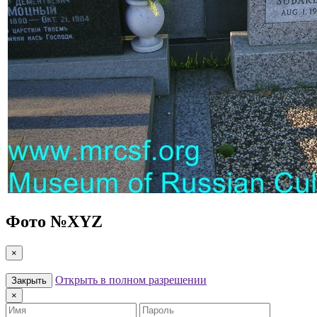
Фото №
XYZ
×
Открыть в полном разрешении
Закрыть
×
Имя
Пароль