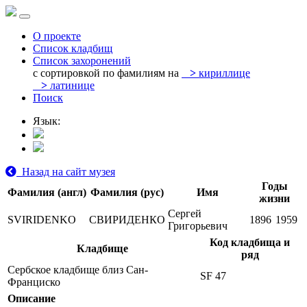
О проекте
Список кладбищ
Список захоронений
с сортировкой по фамилиям на
>
кириллице
>
латинице
Поиск
Язык:
Назад на сайт музея
Годы
Фамилия (англ)
Фамилия (рус)
Имя
жизни
Сергей
SVIRIDENKO
СВИРИДЕНКО
1896
1959
Григорьевич
Код кладбища и
Кладбище
ряд
Сербское кладбище близ Сан-
SF 47
Франциско
Описание