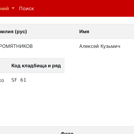
ений
Поиск
илия (рус)
Имя
РОМЯТНИКОВ
Алексей Кузьмич
Код кладбища и ряд
ко
SF 61
Фото