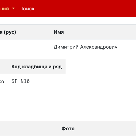
ений
Поиск
 (рус)
Имя
Димитрий Александрович
Код кладбища и ряд
ко
SF N16
Фото