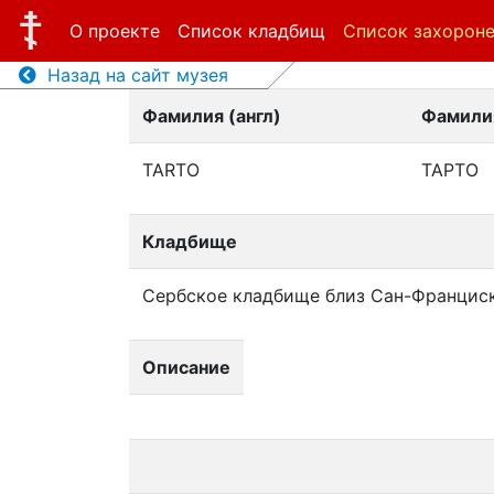
О проекте
Список кладбищ
Список захорон
Назад на сайт музея
Фамилия (англ)
Фамилия
TARTO
ТАРТО
Кладбище
Сербское кладбище близ Сан-Францис
Описание