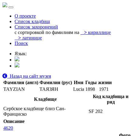
О проекте
Список кладбищ
Список захоронений
с сортировкой по фамилиям на
>
кириллице
>
латинице
Поиск
Язык:
Назад на сайт музея
Фамилия (англ)
Фамилия (рус)
Имя
Годы жизни
TAYZIAN
ТАЯЗЯН
Lucia
1898
1971
Код кладбища и
Кладбище
ряд
Сербское кладбище близ Сан-
SF 202
Франциско
Описание
4620
Фото