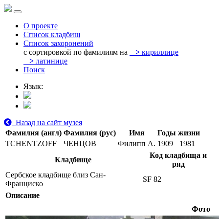
О проекте
Список кладбищ
Список захоронений
с сортировкой по фамилиям на
>
кириллице
>
латинице
Поиск
Язык:
Назад на сайт музея
Фамилия (англ)
Фамилия (рус)
Имя
Годы жизни
TCHENTZOFF
ЧЕНЦОВ
Филипп А.
1909
1981
Код кладбища и
Кладбище
ряд
Сербское кладбище близ Сан-
SF 82
Франциско
Описание
Фото