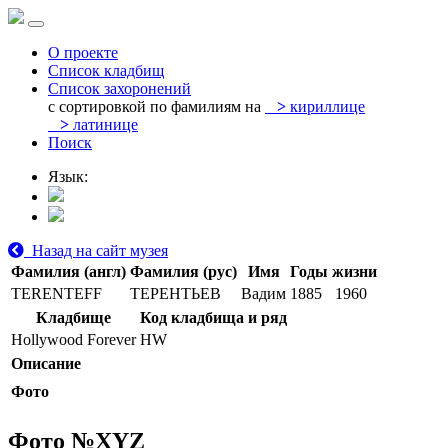
О проекте
Список кладбищ
Список захоронений
с сортировкой по фамилиям на
>
кириллице
>
латинице
Поиск
Язык:
Назад на сайт музея
Фамилия (англ)
Фамилия (рус)
Имя
Годы жизни
TERENTEFF
ТЕРЕНТЬЕВ
Вадим
1885
1960
Кладбище
Код кладбища и ряд
Hollywood Forever
HW
Описание
Фото
Фото №
XYZ