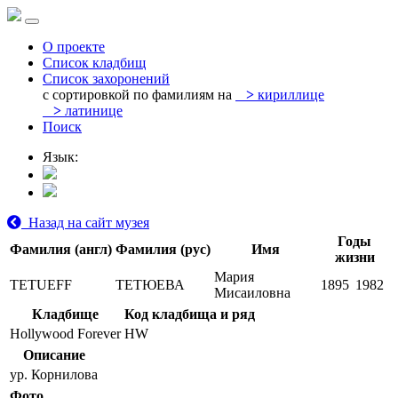
О проекте
Список кладбищ
Список захоронений
с сортировкой по фамилиям на
>
кириллице
>
латинице
Поиск
Язык:
Назад на сайт музея
Годы
Фамилия (англ)
Фамилия (рус)
Имя
жизни
Мария
TETUEFF
ТЕТЮЕВА
1895
1982
Мисаиловна
Кладбище
Код кладбища и ряд
Hollywood Forever
HW
Описание
ур. Корнилова
Фото