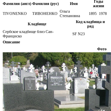
Годы
Фамилия (англ)
Фамилия (рус)
Имя
жизни
Ольга
TIVONENKO
ТИВОНЕНКО
1895
1978
Степановна
Код кладбища и
Кладбище
ряд
Сербское кладбище близ Сан-
SF N23
Франциско
Описание
Фото