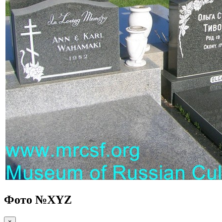
Фото №
XYZ
×