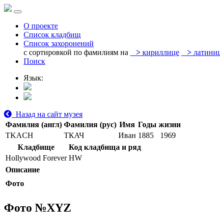
О проекте
Список кладбищ
Список захоронений
с сортировкой по фамилиям на
>
кириллице
>
латини
Поиск
Язык:
Назад на сайт музея
Фамилия (англ)
Фамилия (рус)
Имя
Годы жизни
TKACH
ТКАЧ
Иван
1885
1969
Кладбище
Код кладбища и ряд
Hollywood Forever
HW
Описание
Фото
Фото №
XYZ