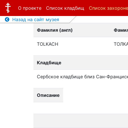
О проекте
Список кладбищ
Список захорон
Назад на сайт музея
Фамилия (англ)
Фамил
TOLKACH
ТОЛК
Кладбище
Сербское кладбище близ Сан-Францис
Описание