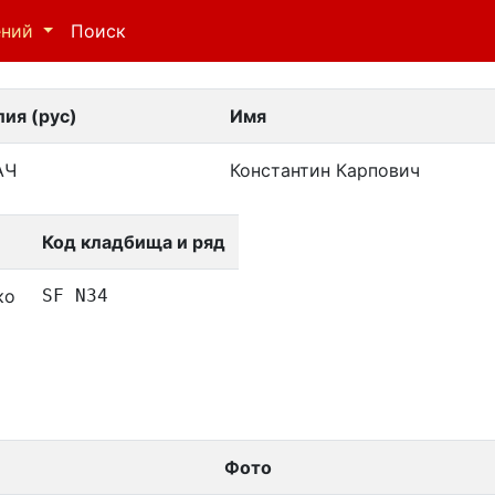
ений
Поиск
ия (рус)
Имя
АЧ
Константин Карпович
Код кладбища и ряд
ко
SF N34
Фото