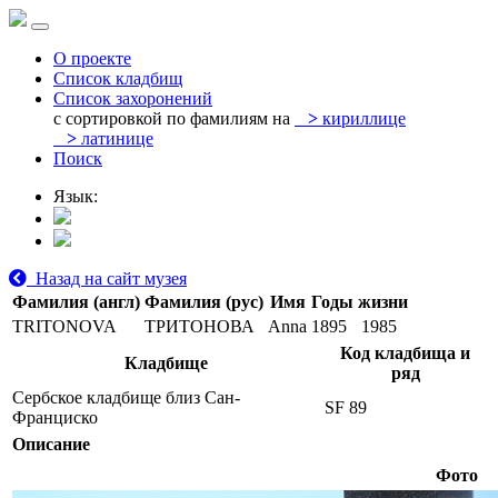
О проекте
Список кладбищ
Список захоронений
с сортировкой по фамилиям на
>
кириллице
>
латинице
Поиск
Язык:
Назад на сайт музея
Фамилия (англ)
Фамилия (рус)
Имя
Годы жизни
TRITONOVA
ТРИТОНОВА
Anna
1895
1985
Код кладбища и
Кладбище
ряд
Сербское кладбище близ Сан-
SF 89
Франциско
Описание
Фото