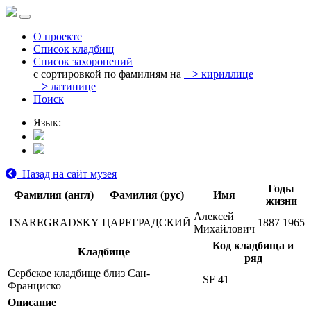
О проекте
Список кладбищ
Список захоронений
с сортировкой по фамилиям на
>
кириллице
>
латинице
Поиск
Язык:
Назад на сайт музея
Годы
Фамилия (англ)
Фамилия (рус)
Имя
жизни
Алексей
TSAREGRADSKY
ЦАРЕГРАДСКИЙ
1887
1965
Михайлович
Код кладбища и
Кладбище
ряд
Сербское кладбище близ Сан-
SF 41
Франциско
Описание