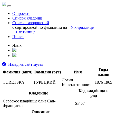
О проекте
Список кладбищ
Список захоронений
с сортировкой по фамилиям на
>
кириллице
>
латинице
Поиск
Язык:
Назад на сайт музея
Годы
Фамилия (англ)
Фамилия (рус)
Имя
жизни
Логин
TURETSKY
ТУРЕЦКИЙ
1876
1965
Константинович
Код кладбища и
Кладбище
ряд
Сербское кладбище близ Сан-
SF 57
Франциско
Описание