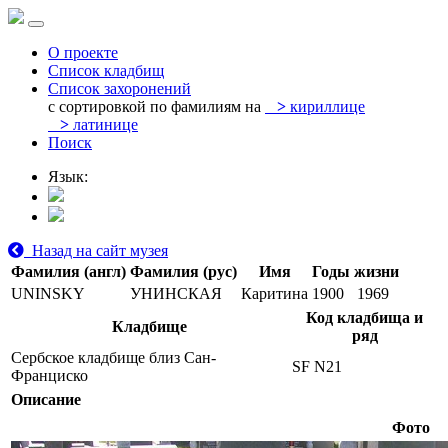
О проекте
Список кладбищ
Список захоронений
с сортировкой по фамилиям на
>
кириллице
>
латинице
Поиск
Язык:
Назад на сайт музея
Фамилия (англ)
Фамилия (рус)
Имя
Годы жизни
UNINSKY
УНИНСКАЯ
Каритина
1900
1969
Код кладбища и
Кладбище
ряд
Сербское кладбище близ Сан-
SF N21
Франциско
Описание
Фото