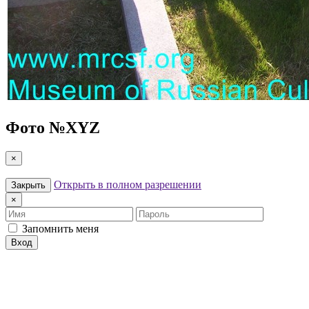
Фото №
XYZ
×
Открыть в полном разрешении
Закрыть
×
Имя
Пароль
Запомнить меня
Вход