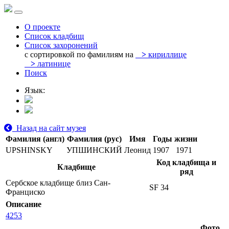
О проекте
Список кладбищ
Список захоронений
с сортировкой по фамилиям на
>
кириллице
>
латинице
Поиск
Язык:
Назад на сайт музея
Фамилия (англ)
Фамилия (рус)
Имя
Годы жизни
UPSHINSKY
УПШИНСКИЙ
Леонид
1907
1971
Код кладбища и
Кладбище
ряд
Сербское кладбище близ Сан-
SF 34
Франциско
Описание
4253
Фото