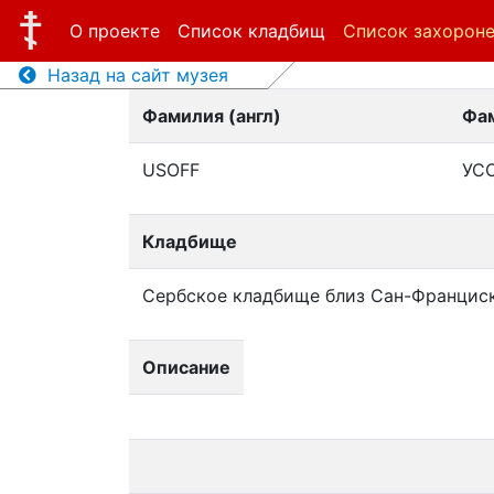
О проекте
Список кладбищ
Список захорон
Назад на сайт музея
Фамилия (англ)
Фам
USOFF
УС
Кладбище
Сербское кладбище близ Сан-Францис
Описание