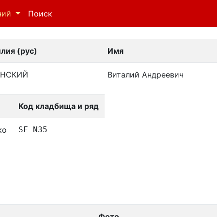
ний
Поиск
лия (рус)
Имя
ЯНСКИЙ
Виталий Андреевич
Код кладбища и ряд
ко
SF N35
Фото