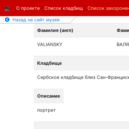
О проекте
Список кладбищ
Список захороне
Назад на сайт музея
Фамилия (англ)
Фами
VALIANSKY
ВАЛ
Кладбище
Сербское кладбище близ Сан-Францис
Описание
портрет