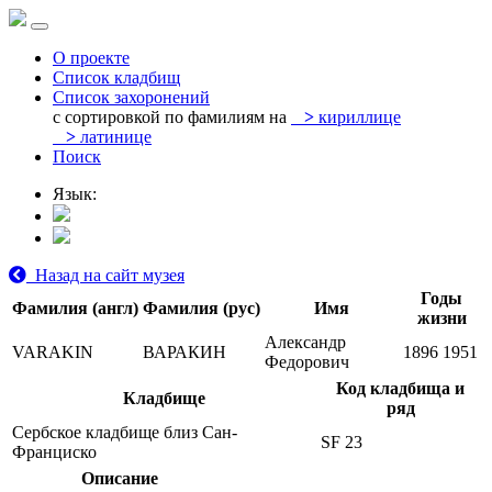
О проекте
Список кладбищ
Список захоронений
с сортировкой по фамилиям на
>
кириллице
>
латинице
Поиск
Язык:
Назад на сайт музея
Годы
Фамилия (англ)
Фамилия (рус)
Имя
жизни
Александр
VARAKIN
ВАРАКИН
1896
1951
Федорович
Код кладбища и
Кладбище
ряд
Сербское кладбище близ Сан-
SF 23
Франциско
Описание