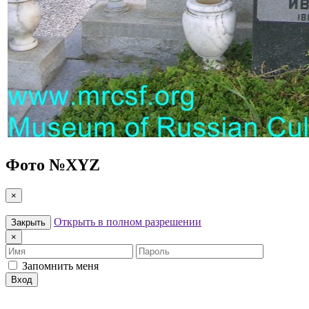
Фото №
XYZ
×
Открыть в полном разрешении
Закрыть
×
Имя
Пароль
Запомнить меня
Вход