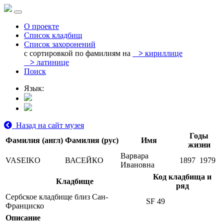
О проекте
Список кладбищ
Список захоронений
с сортировкой по фамилиям на
>
кириллице
>
латинице
Поиск
Язык:
Назад на сайт музея
Годы
Фамилия (англ)
Фамилия (рус)
Имя
жизни
Варвара
VASEIKO
ВАСЕЙКО
1897
1979
Ивановна
Код кладбища и
Кладбище
ряд
Сербское кладбище близ Сан-
SF 49
Франциско
Описание