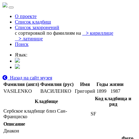
О проекте
Список кладбищ
Список захоронений
с сортировкой по фамилиям на
>
кириллице
>
латинице
Поиск
Язык:
Назад на сайт музея
Фамилия (англ)
Фамилия (рус)
Имя
Годы жизни
VASILENKO
ВАСИЛЕНКО
Григорий
1899
1987
Код кладбища и
Кладбище
ряд
Сербское кладбище близ Сан-
SF
Франциско
Описание
Диакон
Фото