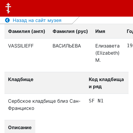
Назад на сайт музея
Фамилия (англ)
Фамилия (рус)
Имя
Го
VASSILIEFF
ВАСИЛЬЕВА
Елизавета
19
(Elizabeth)
M.
Кладбище
Код кладбища
и ряд
Сербское кладбище близ Сан-
SF N1
Франциско
Описание