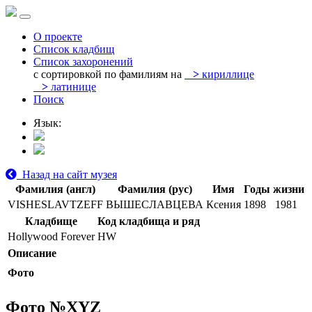
О проекте
Список кладбищ
Список захоронений
с сортировкой по фамилиям на
>
кириллице
>
латинице
Поиск
Язык:
Назад на сайт музея
Фамилия (англ)
Фамилия (рус)
Имя
Годы жизни
VISHESLAVTZEFF
ВЫШЕСЛАВЦЕВА
Ксения
1898
1981
Кладбище
Код кладбища и ряд
Hollywood Forever
HW
Описание
Фото
Фото №
XYZ