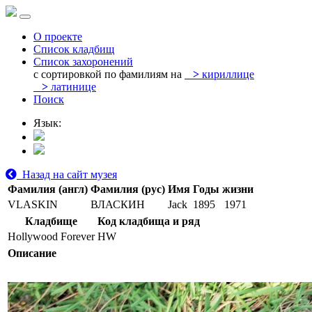
О проекте
Список кладбищ
Список захоронений
с сортировкой по фамилиям на
>
кириллице
>
латинице
Поиск
Язык:
Назад на сайт музея
Фамилия (англ)
Фамилия (рус)
Имя
Годы жизни
VLASKIN
ВЛАСКИН
Jack
1895
1971
Кладбище
Код кладбища и ряд
Hollywood Forever
HW
Описание