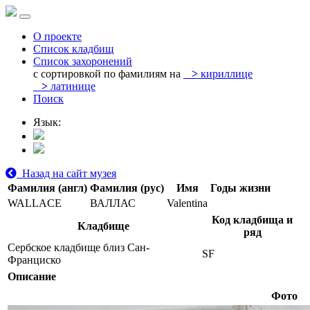
О проекте
Список кладбищ
Список захоронений
с сортировкой по фамилиям на
>
кириллице
>
латинице
Поиск
Язык:
Назад на сайт музея
Фамилия (англ)
Фамилия (рус)
Имя
Годы жизни
WALLACE
ВАЛЛАС
Valentina
Код кладбища и
Кладбище
ряд
Сербское кладбище близ Сан-
SF
Франциско
Описание
Фото