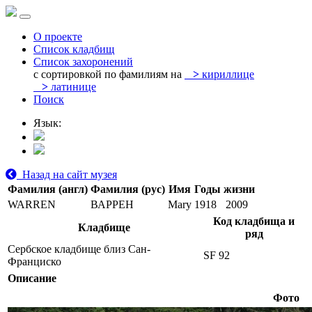
О проекте
Список кладбищ
Список захоронений
с сортировкой по фамилиям на
>
кириллице
>
латинице
Поиск
Язык:
Назад на сайт музея
Фамилия (англ)
Фамилия (рус)
Имя
Годы жизни
WARREN
ВАРРЕН
Mary
1918
2009
Код кладбища и
Кладбище
ряд
Сербское кладбище близ Сан-
SF 92
Франциско
Описание
Фото