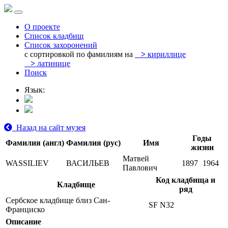
О проекте
Список кладбищ
Список захоронений
с сортировкой по фамилиям на
>
кириллице
>
латинице
Поиск
Язык:
Назад на сайт музея
Годы
Фамилия (англ)
Фамилия (рус)
Имя
жизни
Матвей
WASSILIEV
ВАСИЛЬЕВ
1897
1964
Павлович
Код кладбища и
Кладбище
ряд
Сербское кладбище близ Сан-
SF N32
Франциско
Описание