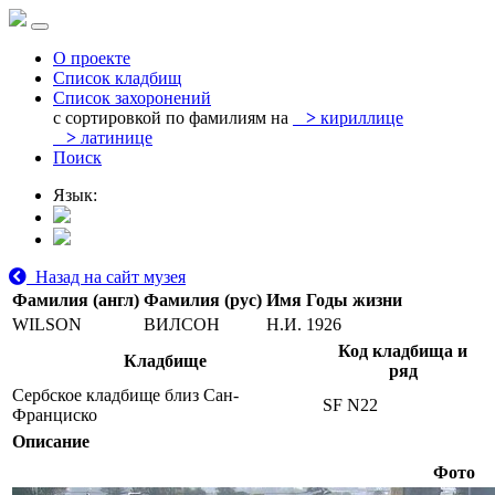
О проекте
Список кладбищ
Список захоронений
с сортировкой по фамилиям на
>
кириллице
>
латинице
Поиск
Язык:
Назад на сайт музея
Фамилия (англ)
Фамилия (рус)
Имя
Годы жизни
WILSON
ВИЛСОН
Н.И.
1926
Код кладбища и
Кладбище
ряд
Сербское кладбище близ Сан-
SF N22
Франциско
Описание
Фото