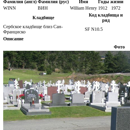
Фамилия (англ)
Фамилия (рус)
Имя
Годы жизни
WINN
ВИН
William Henry
1912
1972
Код кладбища и
Кладбище
ряд
Сербское кладбище близ Сан-
SF N10.5
Франциско
Описание
Фото