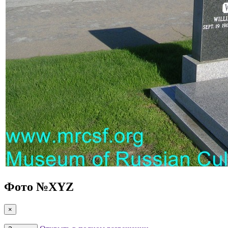
Фото №
XYZ
×