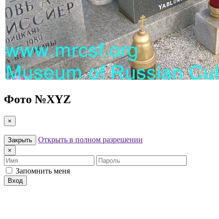
Фото №
XYZ
×
Открыть в полном разрешении
Закрыть
×
Имя
Пароль
Запомнить меня
Вход