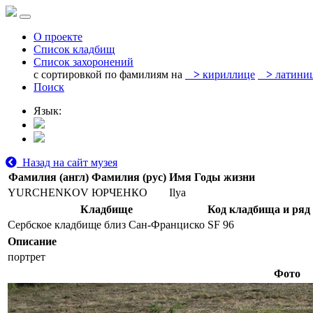
О проекте
Список кладбищ
Список захоронений
с сортировкой по фамилиям на
>
кириллице
>
латини
Поиск
Язык:
Назад на сайт музея
Фамилия (англ)
Фамилия (рус)
Имя
Годы жизни
YURCHENKOV
ЮРЧЕНКО
Ilya
Кладбище
Код кладбища и ряд
Сербское кладбище близ Сан-Франциско
SF 96
Описание
портрет
Фото