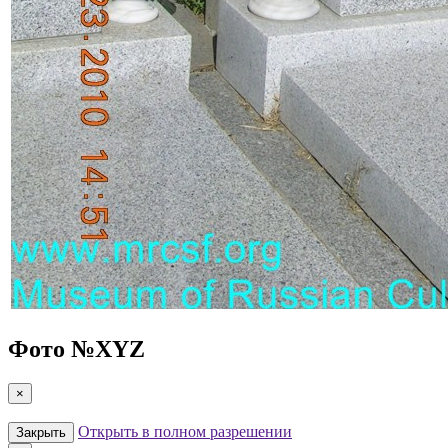
Фото №
XYZ
×
Открыть в полном разрешении
Закрыть