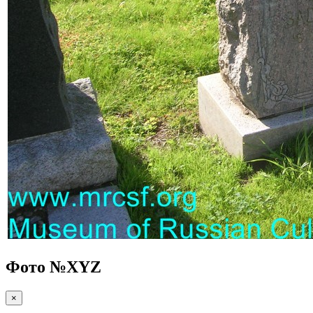
Фото №
XYZ
×